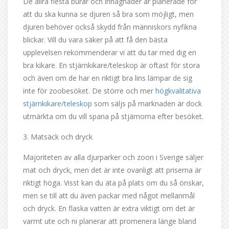
De allra flesta burar och inhägnader är planerade för
att du ska kunna se djuren så bra som möjligt, men
djuren behöver också skydd från människors nyfikna
blickar. Vill du vara säker på att få den bästa
upplevelsen rekommenderar vi att du tar med dig en
bra kikare. En stjärnkikare/teleskop är oftast för stora
och även om de har en riktigt bra lins lämpar de sig
inte för zoobesöket. De större och mer
högkvalitativa
stjärnkikare/teleskop
som säljs på marknaden är dock
utmärkta om du vill spana på stjärnorna efter besöket.
3. Matsäck och dryck
Majoriteten av alla djurparker och zoon i Sverige säljer
mat och dryck, men det är inte ovanligt att priserna är
riktigt höga. Visst kan du äta på plats om du så önskar,
men se till att du även packar med något mellanmål
och dryck. En flaska vatten är extra viktigt om det är
varmt ute och ni planerar att promenera länge bland