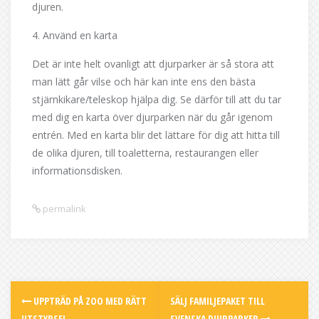
djuren.
4. Använd en karta
Det är inte helt ovanligt att djurparker är så stora att
man lätt går vilse och här kan inte ens den bästa
stjärnkikare/teleskop hjälpa dig. Se därför till att du tar
med dig en karta över djurparken när du går igenom
entrén. Med en karta blir det lättare för dig att hitta till
de olika djuren, till toaletterna, restaurangen eller
informationsdisken.
permalink
Post
UPPTRÄD PÅ ZOO MED RÄTT
SÄLJ FAMILJEPAKET TILL
UTSTYRSEL
SVENSKA DJURPARKER