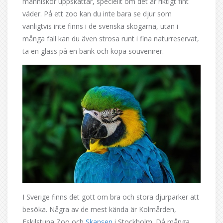
människor uppskattar, speciellt om det är riktigt fint
väder. På ett zoo kan du inte bara se djur som
vanligtvis inte finns i de svenska skogarna, utan i
många fall kan du även strosa runt i fina naturreservat,
ta en glass på en bänk och köpa souvenirer.
I Sverige finns det gott om bra och stora djurparker att
besöka. Några av de mest kända är Kolmården,
Eskilstuna Zoo och
Skansen
i Stockholm. Då många