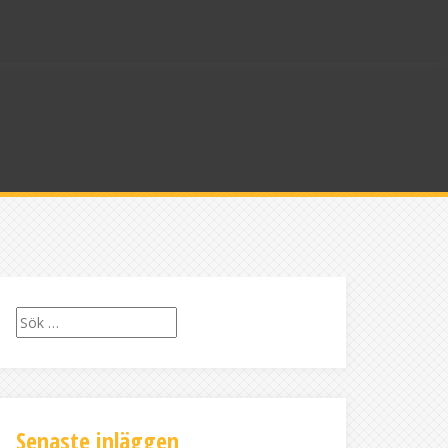
Sök
efter:
Senaste inläggen