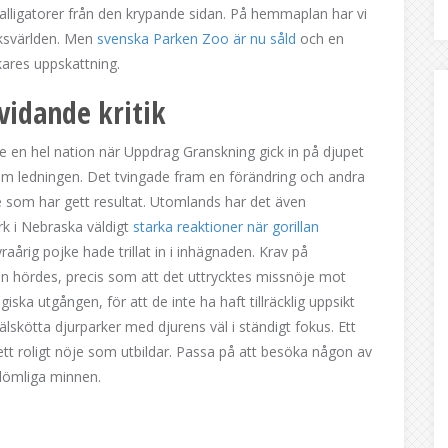
 alligatorer från den krypande sidan. På hemmaplan har vi
rksvärlden. Men
svenska Parken Zoo är nu såld
och en
kares uppskattning.
vidande kritik
 en hel nation när Uppdrag Granskning gick in på djupet
m ledningen. Det tvingade fram en förändring och andra
ete som har gett resultat. Utomlands har det även
rk i Nebraska väldigt
starka reaktioner när gorillan
fyraårig pojke hade trillat in i inhägnaden. Krav på
n hördes, precis som att det uttrycktes missnöje mot
iska utgången, för att de inte ha haft tillräcklig uppsikt
välskötta djurparker med djurens väl i ständigt fokus. Ett
tt roligt nöje som utbildar. Passa på att besöka någon av
glömliga minnen.