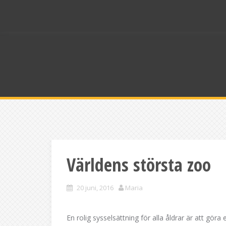
Skip
to
content
Världens största zoo
20 juni, 2016
Maria
En rolig sysselsättning för alla åldrar är att gör