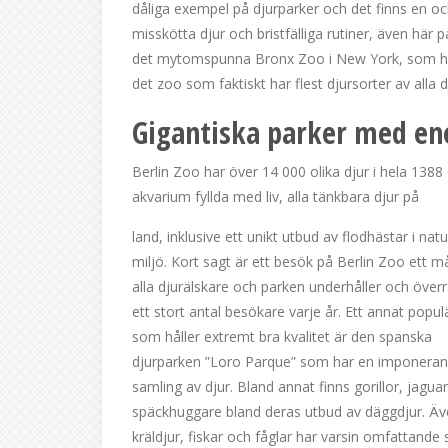
dåliga exempel på djurparker och det finns en 
misskötta djur och bristfälliga rutiner, även hä
det mytomspunna Bronx Zoo i New York, som har 
det zoo som faktiskt har flest djursorter av alla d
Gigantiska parker med e
Berlin Zoo har över 14 000 olika djur i hela 1388 
akvarium fyllda med liv, alla tänkbara djur på
land, inklusive ett unikt utbud av flodhästar i natu
miljö. Kort sagt är ett besök på Berlin Zoo ett m
alla djurälskare och parken underhåller och över
ett stort antal besökare varje år. Ett annat popul
som håller extremt bra kvalitet är den spanska
djurparken ”Loro Parque” som har en imponera
samling av djur. Bland annat finns gorillor, jagua
späckhuggare bland deras utbud av däggdjur. Ä
kräldjur, fiskar och fåglar har varsin omfattande 