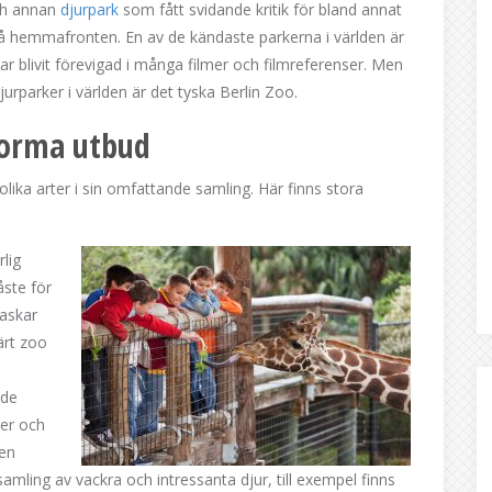
och annan
djurpark
som fått svidande kritik för bland annat
r på hemmafronten. En av de kändaste parkerna i världen är
blivit förevigad i många filmer och filmreferenser. Men
jurparker i världen är det tyska Berlin Zoo.
norma utbud
olika arter i sin omfattande samling. Här finns stora
rlig
åste för
raskar
ärt zoo
nde
rer och
ven
samling av vackra och intressanta djur, till exempel finns