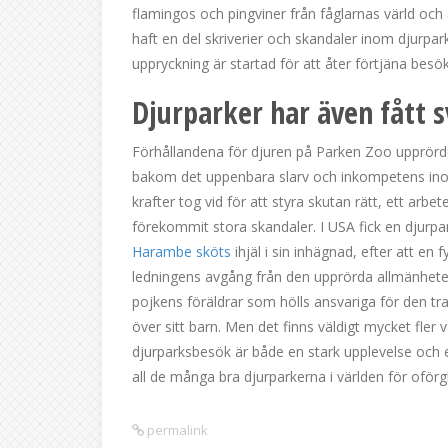
flamingos och pingviner från fåglarnas värld och
haft en del skriverier och skandaler inom djurpa
uppryckning är startad för att åter förtjäna besö
Djurparker har även fått s
Förhållandena för djuren på Parken Zoo upprörde
bakom det uppenbara slarv och inkompetens ino
krafter tog vid för att styra skutan rätt, ett arb
förekommit stora skandaler. I USA fick en djurpa
Harambe sköts
ihjäl i sin inhägnad, efter att en 
ledningens avgång från den upprörda allmänhete
pojkens föräldrar som hölls ansvariga för den trag
över sitt barn. Men det finns väldigt mycket fler 
djurparksbesök är både en stark upplevelse och e
all de många bra djurparkerna i världen för oför
permalink